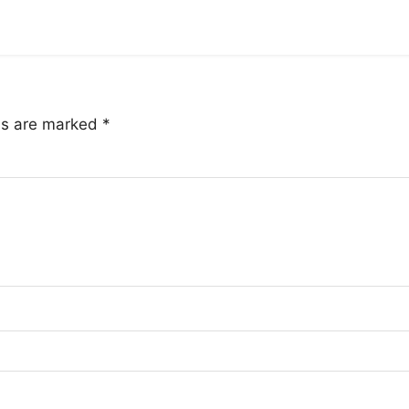
lds are marked
*