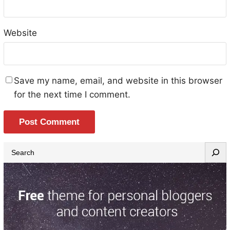
Website
Save my name, email, and website in this browser
for the next time I comment.
S
e
a
r
c
h