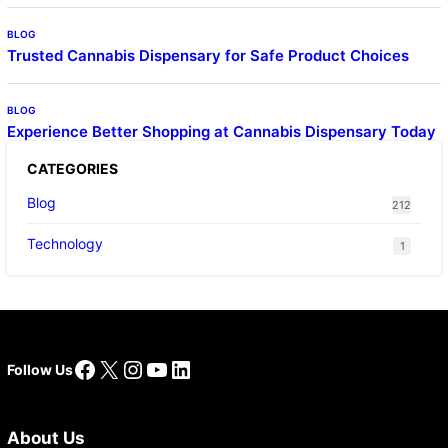
BLOG
Trusted Cannabis Dispensary for Safe Product Choices
BLOG
Experience Better Shopping at Cannabis Dispensary Today
CATEGORIES
Blog
212
Technology
1
Facebook
X
Instagram
YouTube
LinkedIn
Follow Us
About Us