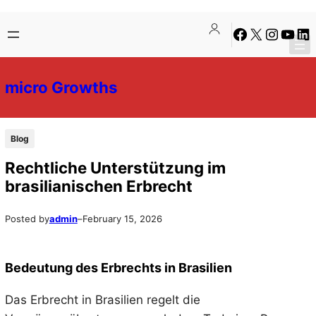
Skip
Skip
Facebook
X
Instagra
YouTu
Lin
to
to
content
content
micro Growths
Blog
Rechtliche Unterstützung im
brasilianischen Erbrecht
Posted by
admin
–
February 15, 2026
Bedeutung des Erbrechts in Brasilien
Das Erbrecht in Brasilien regelt die